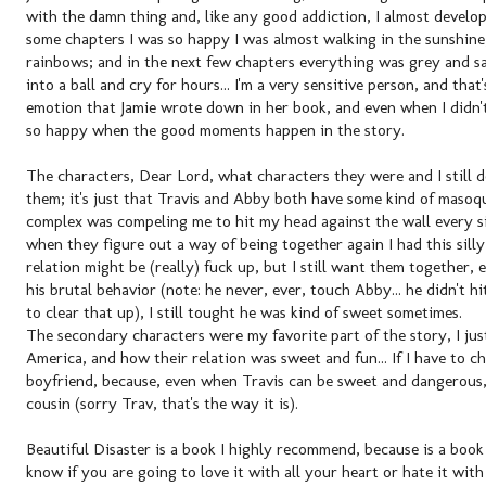
with the damn thing and, like any good addiction, I almost develop
some chapters I was so happy I was almost walking in the sunshine
rainbows; and in the next few chapters everything was grey and sa
into a ball and cry for hours... I'm a very sensitive person, and that
emotion that Jamie wrote down in her book, and even when I didn't 
so happy when the good moments happen in the story.
The characters, Dear Lord, what characters they were and I still d
them; it's just that Travis and Abby both have some kind of masoq
complex was compeling me to hit my head against the wall every s
when they figure out a way of being together again I had this silly
relation might be (really) fuck up, but I still want them together,
his brutal behavior (note: he never, ever, touch Abby... he didn't h
to clear that up), I still tought he was kind of sweet sometimes.
The secondary characters were my favorite part of the story, I jus
America, and how their relation was sweet and fun... If I have to ch
boyfriend, because, even when Travis can be sweet and dangerous,
cousin (sorry Trav, that's the way it is).
Beautiful Disaster is a book I highly recommend, because is a book
know if you are going to love it with all your heart or hate it with 