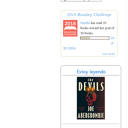
2018 Reading Challenge
Martha
has read 10
books toward her goal of
30 books.
10
of
30 (33%)
view books
Estoy leyendo