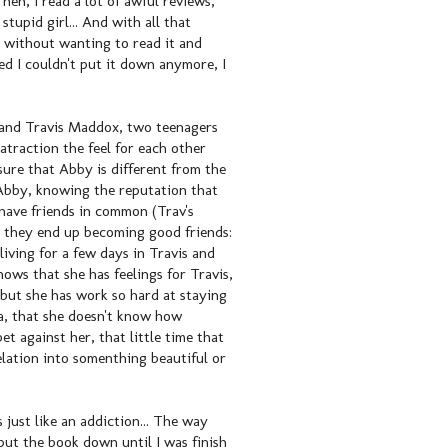
en, I read a lot of awful reviews,
tupid girl... And with all that
k without wanting to read it and
ed I couldn't put it down anymore, I
 and Travis Maddox, two teenagers
atraction the feel for each other
 sure that Abby is different from the
Abby, knowing the reputation that
 have friends in common (Trav's
, they end up becoming good friends:
iving for a few days in Travis and
nows that she has feelings for Travis,
 but she has work so hard at staying
ta, that she doesn't know how
 against her, that little time that
elation into somenthing beautiful or
 just like an addiction... The way
put the book down until I was finish