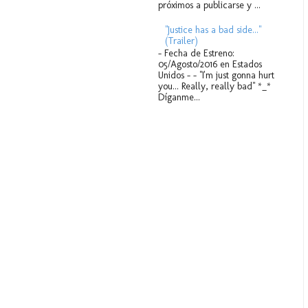
próximos a publicarse y ...
"Justice has a bad side..."
(Trailer)
- Fecha de Estreno:
05/Agosto/2016 en Estados
Unidos - - "I'm just gonna hurt
you... Really, really bad" *_*
Díganme...