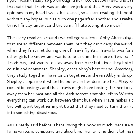
hype I wasn't ready to go through a horrible dissapoiment; and 2)Th
that said that Travis was an abusive jerk and that Abby was a very s
opinions in my head I was a bit scared, so a start reading this boo
without any hopes, but as turn one page after another and I realiz
think I finally understand the term: "I hate loving it so much".
The story revolves around two college students: Abby Abernathy
that are so different between them, but they can't deny the weird 
when they first met during one of Trav's fights... Travis knows for
other girls he knows and wants to be around her more often, but 
Travis has, just wants to stay away from him; but since they both
cousin and roommate, Shepley, dates Abby's best friend, America)
they study together, have lunch together, and even Abby ends up l
Shepley's apparment while the boilers in her dorm are fix... Abby k
romantic feelings, and that Travis might have feelings for her too,
away from her past and all the dark secrets that she left in Wichi
everything can work out between them; but when Travis makes a bet
the will spent together might be all that they need to turn their r
into something disastrous.
As I already said before, I hate loving this book so much, because is
Jamie writes is compeling and absorbing, her writing didn't let me 