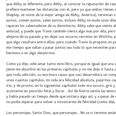
que Abby es diferente, pero Abby, al conocer la reputación de cas
prefiere mantener las distancias con el, pero ya que ambos tienen 
Shepley, es novio de la mejor amiga de Abby, America), terminan 
juntos, comen juntos, salen juntos, incluso Abby se muda unos día
reparan los calentadores de su dormitorio; Abby sabe que siente al
amistad, y puede que Travis también sienta algo mas por ella, pe
alejarse de su pasado y en dejar sus oscuros secretos en Wichita, 
que algo resultara entre ellos; pero cuando Travis le propone un 
ese tiempo que vallan a pasar juntos sea todo lo que necesiten par
hermoso o en algo desastroso.
Como ya dije, odie amar tanto este libro, porque es igual que una a
Jamie me absorbió en los primeros capítulos y no me dejo ir hasta qu
que toda adicción, su escritura causo que casi desarrollara un comp
unos cuantos capítulos, mi vida era felicidad absoluta, pajaritos 
iris; y de pronto, en lo siguientes capítulos todo era oscuro, gris 
acostarme en posición fetal y llorar... Así de fuerte sentía las emo
y había pasado un tiempo desde que sintiera algo así, y a pesar de 
no podía esperar para volver a intoxicarme de felicidad (como dije, 
Los personajes, Santo Dios, que personajes... No se si termine amá