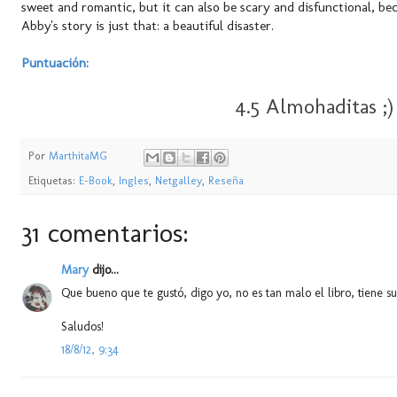
sweet and romantic, but it can also be scary and disfunctional, bec
Abby's story is just that: a beautiful disaster.
Puntuación:
4.5 Almohaditas ;)
Por
MarthitaMG
Etiquetas:
E-Book
,
Ingles
,
Netgalley
,
Reseña
31 comentarios:
Mary
dijo...
Que bueno que te gustó, digo yo, no es tan malo el libro, tiene s
Saludos!
18/8/12, 9:34