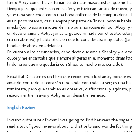
tanto Abby como Travis tenían tendencias masoquistas, que me hac
tiempo para que entraran en razón y estuvieran juntos de nuevo; y
yo estaba sonriendo como una boba enfrente de la computadora... L
es un poco intenso, casi siempre por parte de Travis, porque habí
miedo (como sus arranques de ira o su amor/obsesión por Abby, y 
un dedo encima a Abby, jamas la golpeo ni nada por el estilo, esto
era un abusivo) y había otras en que lo consideraba muy dulce (Ja
bipolar de ahora en adelante).
En cuanto a los secundarios, debo decir que ame a Shepley y a Ame
dulce y me encantaba que siempre aligeraban el momento dramático
lindo, creo que me quedaría con Shep, es mucho mas sencillo).
Beautiful Disaster es un libro que recomiendo bastante, porque es
amando con todo su corazón u odiando con todo su ser; es una hist
romántica, pero que también es obsesiva, disfuncional y agónica, po
relación entre Travis y Abby es un desastre hermoso.
English Review
I wasn't quite sure of what I was going to find between the pages of
read a lot of good reviews about it, that only said wonderful thing