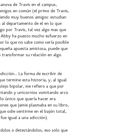
sanova de Travis en el campus,
amigos en común (el primo de Travis,
siendo muy buenos amigos: estudian
s al departamento de el en lo que
go por Travis, tal vez algo mas que
ro Abby ha puesto mucho esfuerzo en
por lo que no sabe como sería posible
pequeña apuesta amistosa, puede que
a transformar su relación en algo
dicción... La forma de escribir de
e termine esta historia, y, al igual
lejo bipolar, me refiero a que por
cantando y unicornios vomitando arco
y lo único que quería hacer era
ciones que Jamie plasmaba en su libro,
que odie sentirme en el bajón total,
fue igual a una adicción).
ndolos o detestándolos, eso solo que