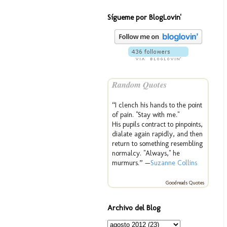
Sígueme por BlogLovin'
Random Quotes
“I clench his hands to the point
of pain. "Stay with me."
His pupils contract to pinpoints,
dialate again rapidly, and then
return to something resembling
normalcy. "Always," he
murmurs.” —
Suzanne Collins
Goodreads Quotes
Archivo del Blog