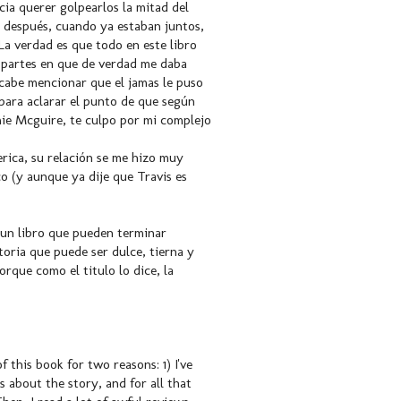
ia querer golpearlos la mitad del
 después, cuando ya estaban juntos,
a verdad es que todo en este libro
a partes en que de verdad me daba
cabe mencionar que el jamas le puso
 para aclarar el punto de que según
mie Mcguire, te culpo por mi complejo
rica, su relación se me hizo muy
 (y aunque ya dije que Travis es
 un libro que pueden terminar
oria que puede ser dulce, tierna y
rque como el titulo lo dice, la
 this book for two reasons: 1) I've
s about the story, and for all that