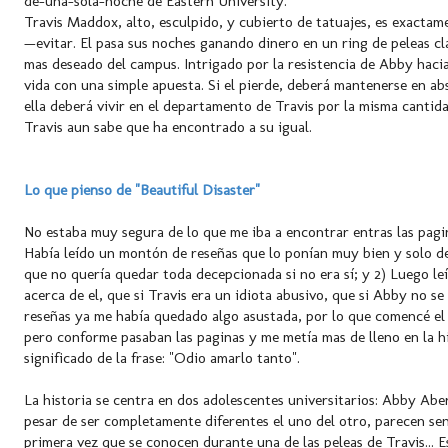
de-una-sola-noche de Eastern University.
Travis Maddox, alto, esculpido, y cubierto de tatuajes, es exacta
—evitar. El pasa sus noches ganando dinero en un ring de peleas cl
mas deseado del campus. Intrigado por la resistencia de Abby hacia 
vida con una simple apuesta. Si el pierde, deberá mantenerse en ab
ella deberá vivir en el departamento de Travis por la misma cantid
Travis aun sabe que ha encontrado a su igual.
Lo que pienso de "Beautiful Disaster"
No estaba muy segura de lo que me iba a encontrar entras las pagin
Había leído un montón de reseñas que lo ponían muy bien y solo dec
que no quería quedar toda decepcionada si no era sí; y 2) Luego l
acerca de el, que si Travis era un idiota abusivo, que si Abby no se 
reseñas ya me había quedado algo asustada, por lo que comencé el 
pero conforme pasaban las paginas y me metía mas de lleno en la hi
significado de la frase: "Odio amarlo tanto".
La historia se centra en dos adolescentes universitarios: Abby Ab
pesar de ser completamente diferentes el uno del otro, parecen sen
primera vez que se conocen durante una de las peleas de Travis... 