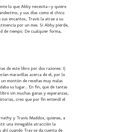
mente lo que Abby necesita—y quiere
andestino, y sus días como el chico
sus encantos, Travis la atrae a su
stinencia por un mes. Si Abby pierde,
ad de tiempo. De cualquier forma,
as de este libro por dos razones: 1)
ían maravillas acerca de el, por lo
eí un montón de reseñas muy malas
daba su lugar... En fin, que de tantas
libro sin muchas ganas y esperanzas,
storias, creo que por fin entendí el
ernathy y Travis Maddox, quienes, a
tir una innegable atracción la
Es ahí cuando Trav se da cuenta de